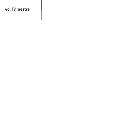
4o. Trimestre
2015
2o. Trimestre
3er. Trimestre
4o. Trimestre
​© 2017-19 by mumo73.